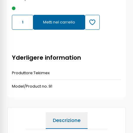
Metti nel carrello
Yderligere information
Produttore:
Tekimex
Model/Product no.:
91
Descrizione