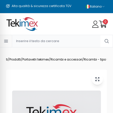
Alta qualità & sicurezza certificata TÜV
Italiano
0
dotti
/
Prodotti
/
Portavetri tekimex
/
Ricambi e accessori
/
Ricambi - tipo 5
/
P