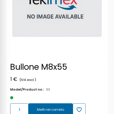
Bullone M8x55
1 €
(IVA escl.)
Model/Product no.:
33
Metti nel carrello