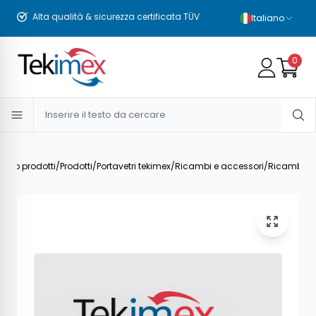
Alta qualità & sicurezza certificata TÜV
Italiano
0
logo prodotti
/
Prodotti
/
Portavetri tekimex
/
Ricambi e accessori
/
Ricambi - t