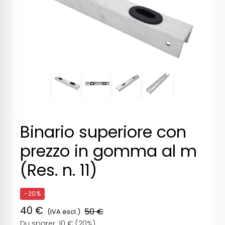
Binario superiore con
prezzo in gomma al m
(Res. n. 11)
-20%
40 €
50 €
(IVA escl.)
Du sparer: 10 € (20%)