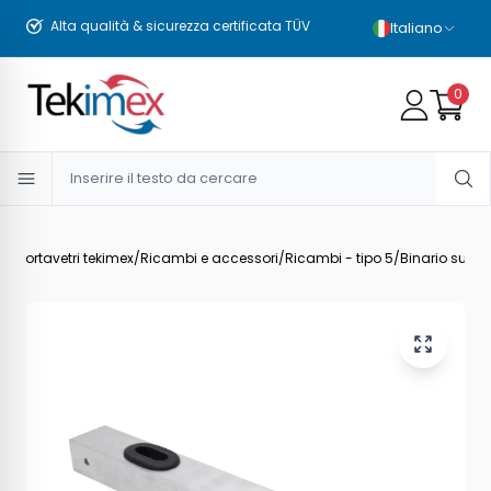
Alta qualità & sicurezza certificata TÜV
Italiano
0
ti
/
Portavetri tekimex
/
Ricambi e accessori
/
Ricambi - tipo 5
/
Binario super